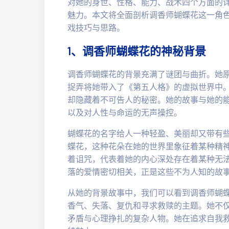
对她的身世、性格、能力、战术四个方面的
魅力。本文将全面剖析调香师蝴蝶花这一角
戏技巧与思路。
1、调香师蝴蝶花的神秘背景
调香师蝴蝶花的背景充满了谜团与曲折。她
捉弄将她带入了《第五人格》的虚拟世界中
却隐藏着不可告人的秘密。她的故事与她的
以及对人性与命运的无声操控。
蝴蝶花的名字给人一种轻盈、美丽却又带有
蝶花，这种花朵在她的世界里象征着某种精
着诅咒，代表着她的内心深处存在着某种无
落的爱情密切相关，正是这些不为人知的故
从她的背景故事中，我们可以看到调香师蝴
香气、失落、复仇和寻求救赎的主题。她不
矛盾与心理挣扎的复杂人物。她在追求自我