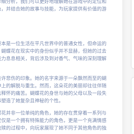
详细分析，我们可以更好地理解她在游戏中的定位和
色，并结合她的故事与技能，为玩家提供有价值的游
原本是一位生活在平凡世界中的普通女性，但命运的
。蝴蝶花在现实中的身份似乎并不显赫，但她的过去
能力息息相关，背后涉及到对香气、气味的深刻理解
些许悲伤的印象。她的名字来源于一朵飘然而至的蝴
神上的解脱与重生。然而，这朵花的美丽却往往伴随
法释怀的痛苦。蝴蝶花的身世与她的父母以及一段失
事塑造了她复杂且神秘的个性。
蝶花并非一位单纯的角色，她的存在贯穿着一系列与
仅仅是一个拥有特殊能力的角色，更是一个充满情感
救赎的过程中，向玩家展现了她不同于其他角色的独