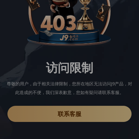
访问限制
尊敬的用户，由于相关法律限制，您所在地区无法访问J9产品，对
此造成的不便，我们深表歉意，您如有疑问请联系客服。
联系客服