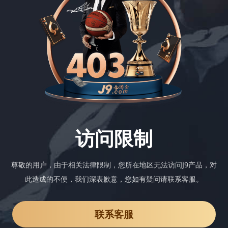
访问限制
尊敬的用户，由于相关法律限制，您所在地区无法访问J9产品，对
此造成的不便，我们深表歉意，您如有疑问请联系客服。
联系客服