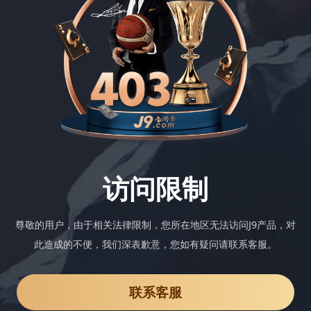
访问限制
尊敬的用户，由于相关法律限制，您所在地区无法访问J9产品，对
此造成的不便，我们深表歉意，您如有疑问请联系客服。
联系客服