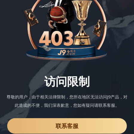
访问限制
尊敬的用户，由于相关法律限制，您所在地区无法访问J9产品，对
此造成的不便，我们深表歉意，您如有疑问请联系客服。
联系客服