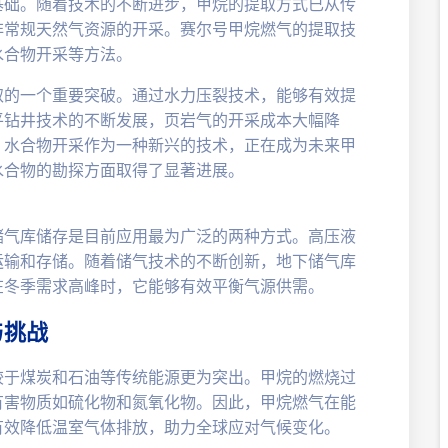
基础。随着技术的不断进步，甲烷的提取方式已从传
非常规天然气资源的开采。赛尔号甲烷燃气的提取技
水合物开采等方法。
取的一个重要突破。通过水力压裂技术，能够有效提
平钻井技术的不断发展，页岩气的开采成本大幅降
，水合物开采作为一种新兴的技术，正在成为未来甲
水合物的勘探方面取得了显著进展。
储气库储存是目前应用最为广泛的两种方式。高压液
运输和存储。随着储气技术的不断创新，地下储气库
在冬季需求高峰时，它能够有效平衡气源供需。
与挑战
较于煤炭和石油等传统能源更为突出。甲烷的燃烧过
有害物质如硫化物和氮氧化物。因此，甲烷燃气在能
有效降低温室气体排放，助力全球应对气候变化。