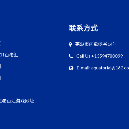
联系方式
页
芜湖市闪欲峡谷14号
001百老汇
Call Us +13594780099
例
E-mail: equatorial@163.c
闻
务
01老百汇游戏网址