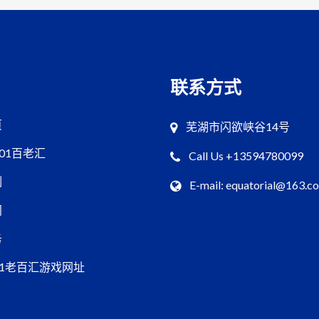
联系方式
页
芜湖市闪欲峡谷14号
001百老汇
Call Us +13594780099
例
E-mail: equatorial@163.c
闻
务
01老百汇游戏网址