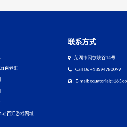
联系方式
页
芜湖市闪欲峡谷14号
001百老汇
Call Us +13594780099
例
E-mail: equatorial@163.c
闻
务
01老百汇游戏网址