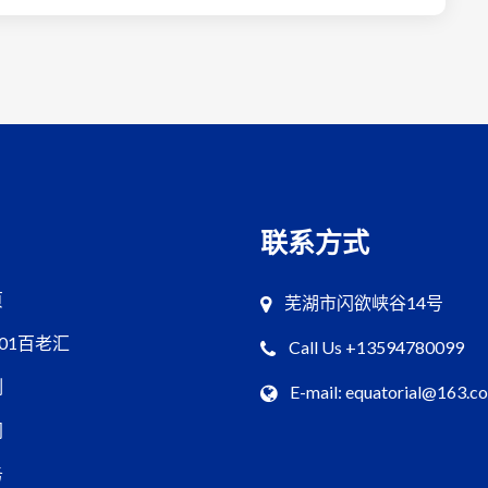
联系方式
页
芜湖市闪欲峡谷14号
001百老汇
Call Us +13594780099
例
E-mail: equatorial@163.c
闻
务