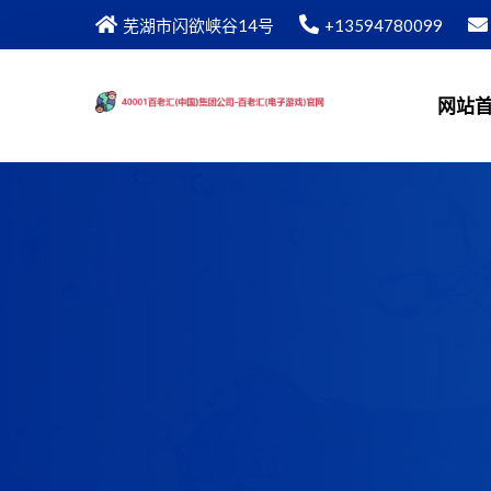
芜湖市闪欲峡谷14号
+13594780099
网站