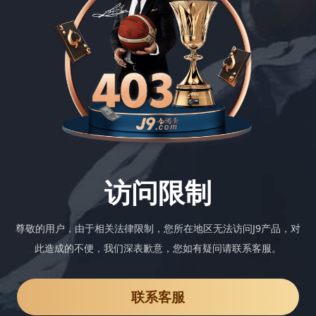
访问限制
尊敬的用户，由于相关法律限制，您所在地区无法访问J9产品，对
此造成的不便，我们深表歉意，您如有疑问请联系客服。
联系客服